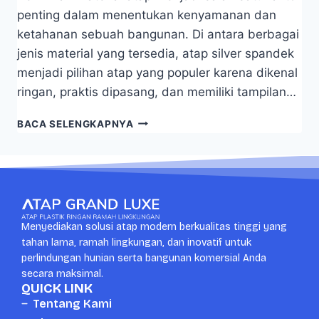
penting dalam menentukan kenyamanan dan
ketahanan sebuah bangunan. Di antara berbagai
jenis material yang tersedia, atap silver spandek
menjadi pilihan atap yang populer karena dikenal
ringan, praktis dipasang, dan memiliki tampilan…
BACA SELENGKAPNYA
Menyediakan solusi atap modern berkualitas tinggi yang
tahan lama, ramah lingkungan, dan inovatif untuk
perlindungan hunian serta bangunan komersial Anda
secara maksimal.
QUICK LINK
Tentang Kami