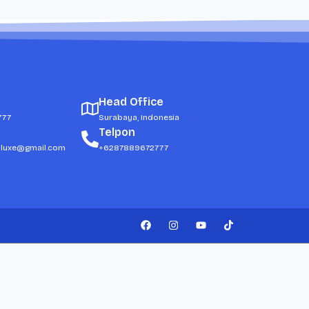
Head Office
777
Surabaya, Indonesia
Telpon
dluxe@gmail.com
+6287889672777