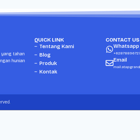
QUICK LINK
CONTACT US
Whatsapp
Tentang Kami
+6287889672
i yang tahan
Blog
Email
ungan hunian
Produk
mail.atapgran
Kontak
rved.