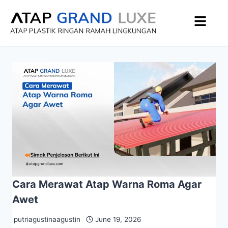
Cara Merawat Atap Warna Roma Agar
Awet
putriagustinaagustin
June 19, 2026