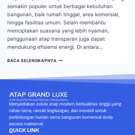
semakin populer untuk berbagai kebutuhan
bangunan, baik rumah tinggal, area komersial,
hingga fasilitas umum. Selain membantu
menciptakan suasana yang lebih nyaman,
penggunaan atap transparan juga dapat
mendukung efisiensi energi. Di antara…
BACA SELENGKAPNYA
Menyediakan solusi atap modern berkualitas tinggi yang
tahan lama, ramah lingkungan, dan inovatif untuk
perlindungan hunian serta bangunan komersial Anda
secara maksimal.
QUICK LINK