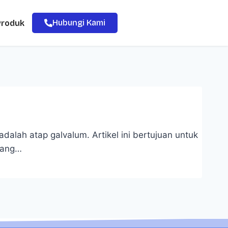
Hubungi Kami
Produk
dalah atap galvalum. Artikel ini bertujuan untuk
yang…