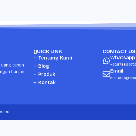
QUICK LINK
CONTACT US
Whatsapp
Tentang Kami
+6287889672
i yang tahan
Blog
Email
ungan hunian
Produk
mail.atapgran
Kontak
rved.