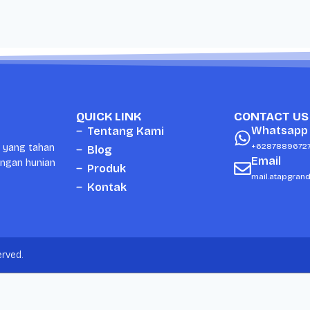
QUICK LINK
CONTACT US
Whatsapp
Tentang Kami
+6287889672
i yang tahan
Blog
Email
ungan hunian
Produk
mail.atapgran
Kontak
rved.