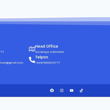
Head Office
777
Surabaya, Indonesia
Telpon
dluxe@gmail.com
+6287889672777