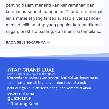
penting dalam menentukan kenyamanan dan
ketahanan sebuah bangunan. Di antara berbagai
jenis material yang tersedia, atap silver spandek
menjadi pilihan atap yang populer karena dikenal
ringan, praktis dipasang, dan memiliki tampilan…
BACA SELENGKAPNYA
Menyediakan solusi atap modern berkualitas tinggi yang
tahan lama, ramah lingkungan, dan inovatif untuk
perlindungan hunian serta bangunan komersial Anda
secara maksimal.
QUICK LINK
Tentang Kami