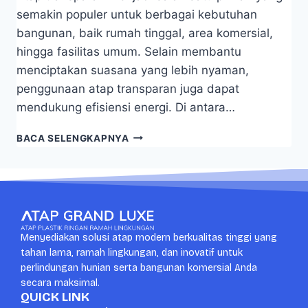
semakin populer untuk berbagai kebutuhan
bangunan, baik rumah tinggal, area komersial,
hingga fasilitas umum. Selain membantu
menciptakan suasana yang lebih nyaman,
penggunaan atap transparan juga dapat
mendukung efisiensi energi. Di antara…
BACA SELENGKAPNYA
Menyediakan solusi atap modern berkualitas tinggi yang
tahan lama, ramah lingkungan, dan inovatif untuk
perlindungan hunian serta bangunan komersial Anda
secara maksimal.
QUICK LINK