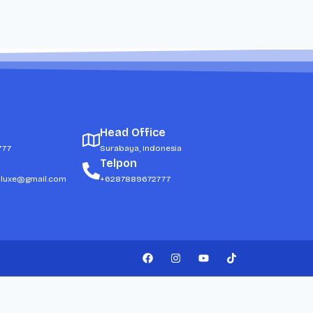
Head Office
777
Surabaya, Indonesia
Telpon
dluxe@gmail.com
+6287889672777