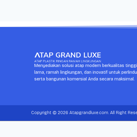
Menyediakan solusi atap modern berkualitas tingg
lama, ramah lingkungan, dan inovatif untuk perlind
serta bangunan komersial Anda secara maksimal.
Copyright © 2026 Atapgrandluxe.com. All Right Rese