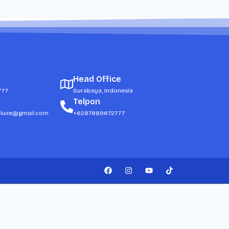
Head Office
777
Surabaya, Indonesia
Telpon
dluxe@gmail.com
+6287889672777