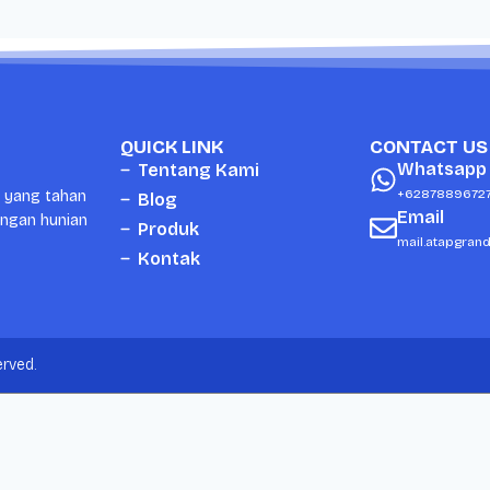
QUICK LINK
CONTACT US
Whatsapp
Tentang Kami
+6287889672
i yang tahan
Blog
Email
ungan hunian
Produk
mail.atapgran
Kontak
rved.