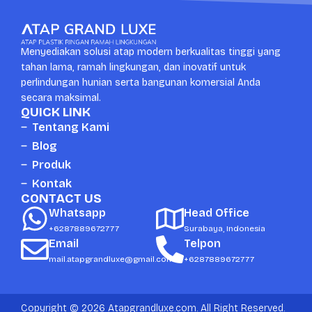
Menyediakan solusi atap modern berkualitas tinggi yang
tahan lama, ramah lingkungan, dan inovatif untuk
perlindungan hunian serta bangunan komersial Anda
secara maksimal.
QUICK LINK
Tentang Kami
Blog
Produk
Kontak
CONTACT US
Whatsapp
Head Office
+6287889672777
Surabaya, Indonesia
Email
Telpon
mail.atapgrandluxe@gmail.com
+6287889672777
Copyright © 2026 Atapgrandluxe.com. All Right Reserved.