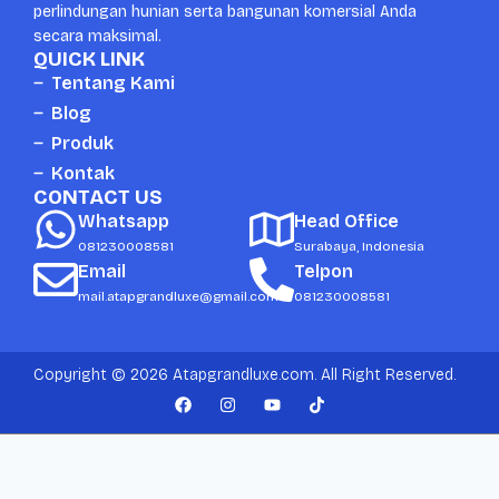
perlindungan hunian serta bangunan komersial Anda
secara maksimal.
QUICK LINK
Tentang Kami
Blog
Produk
Kontak
CONTACT US
Whatsapp
Head Office
081230008581
Surabaya, Indonesia
Email
Telpon
mail.atapgrandluxe@gmail.com
081230008581
Copyright © 2026 Atapgrandluxe.com. All Right Reserved.