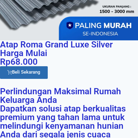
Atap Roma Grand Luxe Silver
Harga Mulai
Rp68.000
Beli Sekarang
Perlindungan Maksimal Rumah
Keluarga Anda
Dapatkan solusi atap berkualitas
premium yang tahan lama untuk
melindungi kenyamanan hunian
Anda dari segala jenis cuaca