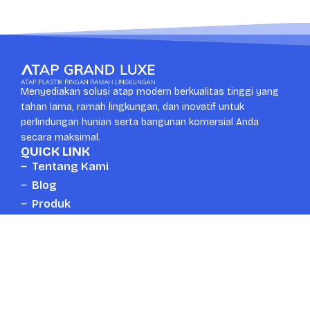
Menyediakan solusi atap modern berkualitas tinggi yang
tahan lama, ramah lingkungan, dan inovatif untuk
perlindungan hunian serta bangunan komersial Anda
secara maksimal.
QUICK LINK
Tentang Kami
Blog
Produk
Kontak
CONTACT US
Whatsapp
Head Office
+6287889672777
Surabaya, Indonesia
Email
Telpon
mail.atapgrandluxe@gmail.com
+6287889672777