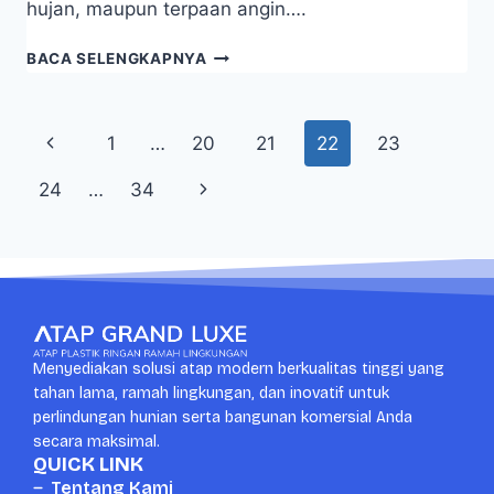
hujan, maupun terpaan angin….
BACA SELENGKAPNYA
1
…
20
21
22
23
24
…
34
Menyediakan solusi atap modern berkualitas tinggi yang
tahan lama, ramah lingkungan, dan inovatif untuk
perlindungan hunian serta bangunan komersial Anda
secara maksimal.
QUICK LINK
Tentang Kami