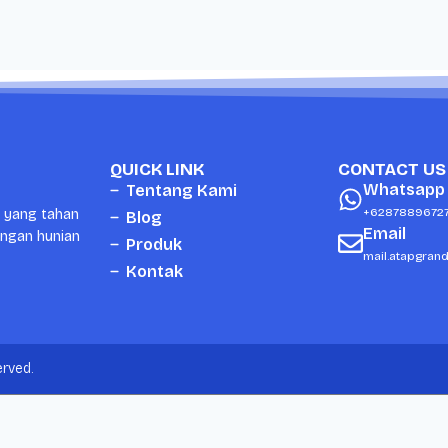
QUICK LINK
CONTACT US
Whatsapp
Tentang Kami
+6287889672
i yang tahan
Blog
Email
ungan hunian
Produk
mail.atapgran
Kontak
rved.