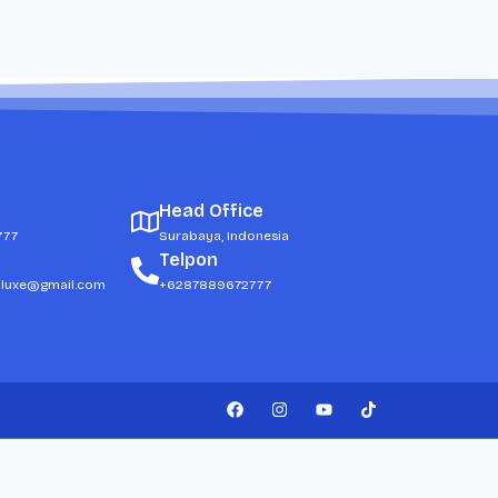
Head Office
777
Surabaya, Indonesia
Telpon
dluxe@gmail.com
+6287889672777