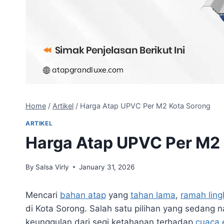
Home
/
Artikel
/
Harga Atap UPVC Per M2 Kota Sorong
ARTIKEL
Harga Atap UPVC Per M2
By
Salsa Virly
January 31, 2026
Mencari
bahan atap
yang
tahan lama
,
ramah lin
di Kota Sorong. Salah satu pilihan yang sedang 
keunggulan dari segi ketahanan terhadap
cuaca 