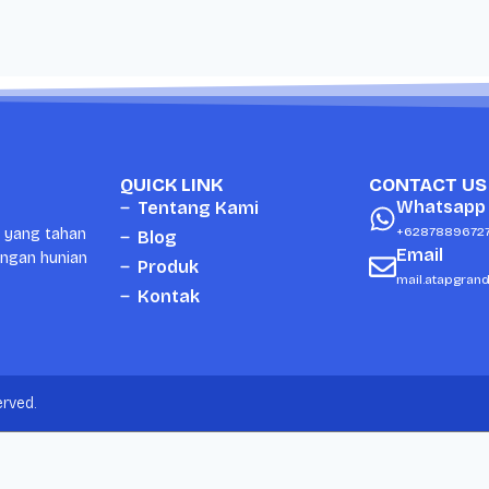
QUICK LINK
CONTACT US
Whatsapp
Tentang Kami
+6287889672
i yang tahan
Blog
Email
ungan hunian
Produk
mail.atapgran
Kontak
rved.