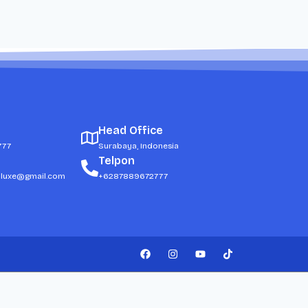
Head Office
777
Surabaya, Indonesia
Telpon
dluxe@gmail.com
+6287889672777