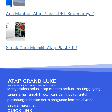
Apa Manfaat Atap Plastik PET Sebenarnya?
Simak Cara Memilih Atap Plastik PP
Menyediakan solusi atap modern berkualitas tinggi yang
tahan lama, ramah lingkungan, dan inovatif untuk
perlindungan hunian serta bangunan komersial Anda
secara maksimal.
QUICK LINK