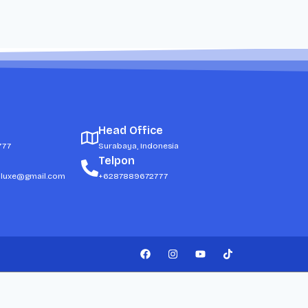
Head Office
777
Surabaya, Indonesia
Telpon
dluxe@gmail.com
+6287889672777