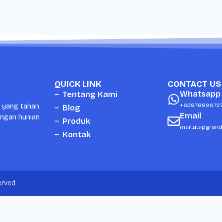
QUICK LINK
CONTACT US
Whatsapp
Tentang Kami
+6287889672
i yang tahan
Blog
Email
ungan hunian
Produk
mail.atapgran
Kontak
rved.