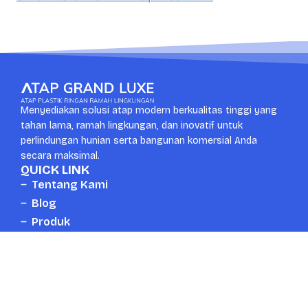
Menyediakan solusi atap modern berkualitas tinggi yang
tahan lama, ramah lingkungan, dan inovatif untuk
perlindungan hunian serta bangunan komersial Anda
secara maksimal.
QUICK LINK
Tentang Kami
Blog
Produk
Kontak
CONTACT US
Whatsapp
Head Office
+6287889672777
Surabaya, Indonesia
Email
Telpon