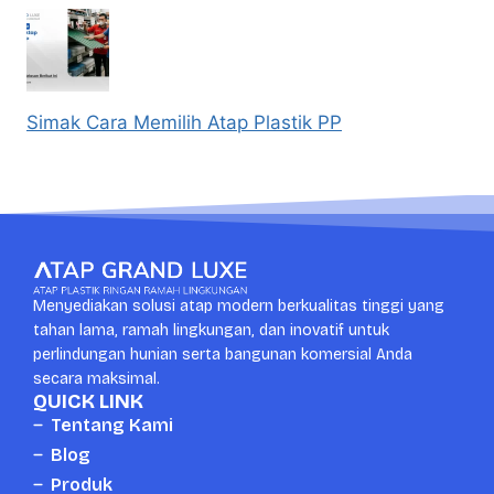
Simak Cara Memilih Atap Plastik PP
Menyediakan solusi atap modern berkualitas tinggi yang
tahan lama, ramah lingkungan, dan inovatif untuk
perlindungan hunian serta bangunan komersial Anda
secara maksimal.
QUICK LINK
Tentang Kami
Blog
Produk