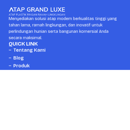
Menyediakan solusi atap modern berkualitas tinggi yang
tahan lama, ramah lingkungan, dan inovatif untuk
perlindungan hunian serta bangunan komersial Anda
secara maksimal.
QUICK LINK
Tentang Kami
Blog
Produk
Kontak
CONTACT US
Whatsapp
Head Office
+6287889672777
Surabaya, Indonesia
Email
Telpon
mail.atapgrandluxe@gmail.com
+6287889672777
Copyright © 2026 Atapgrandluxe.com. All Right Reserved.