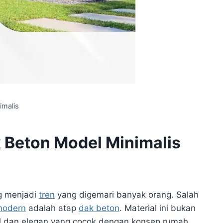
imalis
k Beton Model Minimalis
g menjadi
tren
yang digemari banyak orang. Salah
modern
adalah atap
dak beton
. Material ini bukan
el dan elegan yang cocok dengan konsep rumah