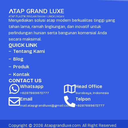
Menyediakan solusi atap modern berkualitas tinggi yang
tahan lama, ramah lingkungan, dan inovatif untuk
perlindungan hunian serta bangunan komersial Anda
secara maksimal.
QUICK LINK
Tentang Kami
Blog
Produk
Kontak
CONTACT US
Whatsapp
Head Office
+6287889672777
Surabaya, Indonesia
Email
Telpon
mail.atapgrandluxe@gmail.com
+6287889672777
Copyright © 2026 Atapgrandluxe.com. All Right Reserved.