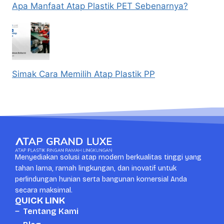
Apa Manfaat Atap Plastik PET Sebenarnya?
Simak Cara Memilih Atap Plastik PP
Menyediakan solusi atap modern berkualitas tinggi yang
tahan lama, ramah lingkungan, dan inovatif untuk
perlindungan hunian serta bangunan komersial Anda
secara maksimal.
QUICK LINK
Tentang Kami