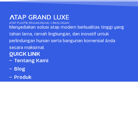
Menyediakan solusi atap modern berkualitas tinggi yang
tahan lama, ramah lingkungan, dan inovatif untuk
perlindungan hunian serta bangunan komersial Anda
secara maksimal.
QUICK LINK
Tentang Kami
Blog
Produk
Kontak
CONTACT US
Whatsapp
Head Office
+6287889672777
Surabaya, Indonesia
Email
Telpon
mail.atapgrandluxe@gmail.com
+6287889672777