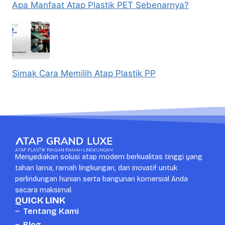
Apa Manfaat Atap Plastik PET Sebenarnya?
Simak Cara Memilih Atap Plastik PP
Menyediakan solusi atap modern berkualitas tinggi yang
tahan lama, ramah lingkungan, dan inovatif untuk
perlindungan hunian serta bangunan komersial Anda
secara maksimal.
QUICK LINK
Tentang Kami
Blog