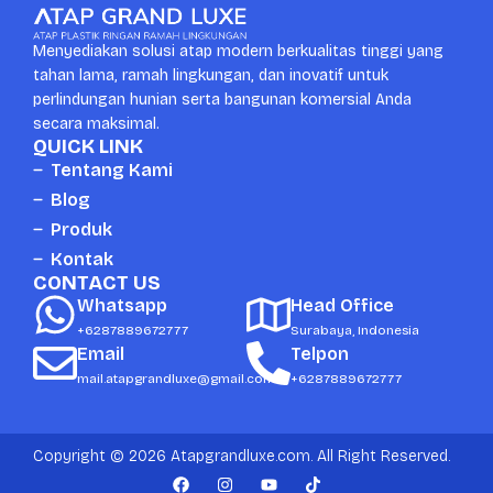
Menyediakan solusi atap modern berkualitas tinggi yang
tahan lama, ramah lingkungan, dan inovatif untuk
perlindungan hunian serta bangunan komersial Anda
secara maksimal.
QUICK LINK
Tentang Kami
Blog
Produk
Kontak
CONTACT US
Whatsapp
Head Office
+6287889672777
Surabaya, Indonesia
Email
Telpon
mail.atapgrandluxe@gmail.com
+6287889672777
Copyright © 2026 Atapgrandluxe.com. All Right Reserved.