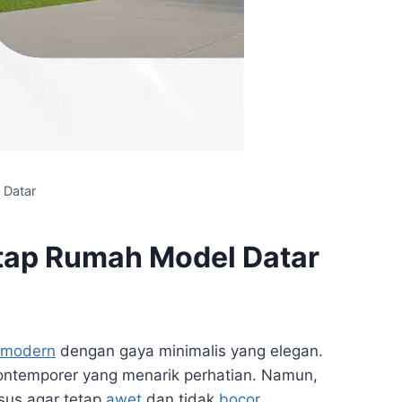
 Datar
tap Rumah Model Datar
modern
dengan gaya minimalis yang elegan.
ontemporer yang menarik perhatian. Namun,
sus agar tetap
awet
dan tidak
bocor
.