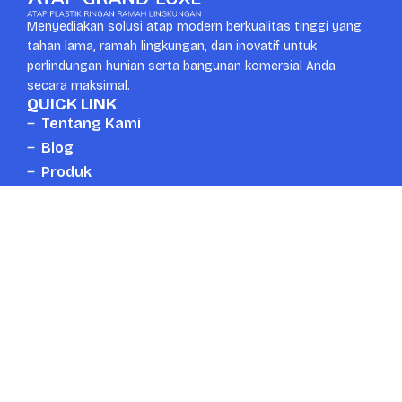
Menyediakan solusi atap modern berkualitas tinggi yang
tahan lama, ramah lingkungan, dan inovatif untuk
perlindungan hunian serta bangunan komersial Anda
secara maksimal.
QUICK LINK
Tentang Kami
Blog
Produk
Kontak
CONTACT US
Whatsapp
Head Office
+6287889672777
Surabaya, Indonesia
Email
Telpon
mail.atapgrandluxe@gmail.com
+6287889672777
Copyright © 2026 Atapgrandluxe.com. All Right Reserved.