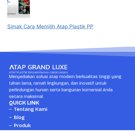
Simak Cara Memilih Atap Plastik PP
Menyediakan solusi atap modern berkualitas tinggi yang
tahan lama, ramah lingkungan, dan inovatif untuk
perlindungan hunian serta bangunan komersial Anda
secara maksimal.
QUICK LINK
Tentang Kami
Blog
Produk
Kontak