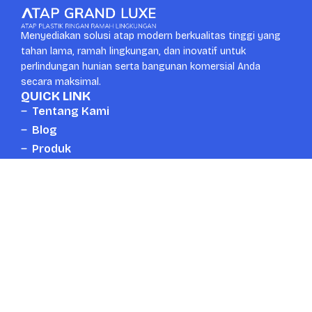
Menyediakan solusi atap modern berkualitas tinggi yang
tahan lama, ramah lingkungan, dan inovatif untuk
perlindungan hunian serta bangunan komersial Anda
secara maksimal.
QUICK LINK
Tentang Kami
Blog
Produk
Kontak
CONTACT US
Whatsapp
Head Office
+6287889672777
Surabaya, Indonesia
Email
Telpon
mail.atapgrandluxe@gmail.com
+6287889672777
Copyright © 2026 Atapgrandluxe.com. All Right Reserved.