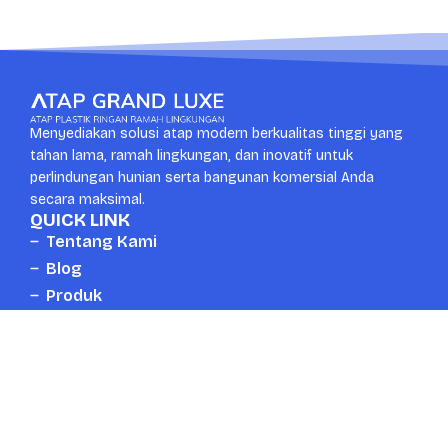
Menyediakan solusi atap modern berkualitas tinggi yang
tahan lama, ramah lingkungan, dan inovatif untuk
perlindungan hunian serta bangunan komersial Anda
secara maksimal.
QUICK LINK
Tentang Kami
Blog
Produk
Kontak
CONTACT US
Whatsapp
Head Office
+6287889672777
Surabaya, Indonesia
Email
Telpon
mail.atapgrandluxe@gmail.com
+6287889672777