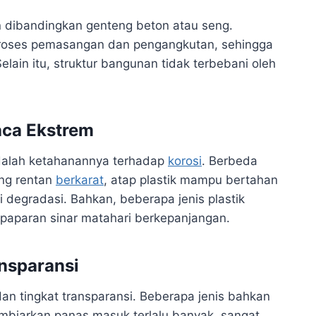
an dibandingkan genteng beton atau seng.
roses pemasangan dan pengangkutan, sehingga
lain itu, struktur bangunan tidak terbebani oleh
aca Ekstrem
adalah ketahanannya terhadap
korosi
. Berbeda
ang rentan
berkarat
, atap plastik mampu bertahan
degradasi. Bahkan, beberapa jenis plastik
paparan sinar matahari berkepanjangan.
ansparansi
an tingkat transparansi. Beberapa jenis bahkan
biarkan panas masuk terlalu banyak, sangat