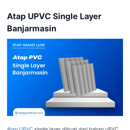
Atap UPVC Single Layer
Banjarmasin
Atap UPVC
single layer dibuat dari bahan uPVC